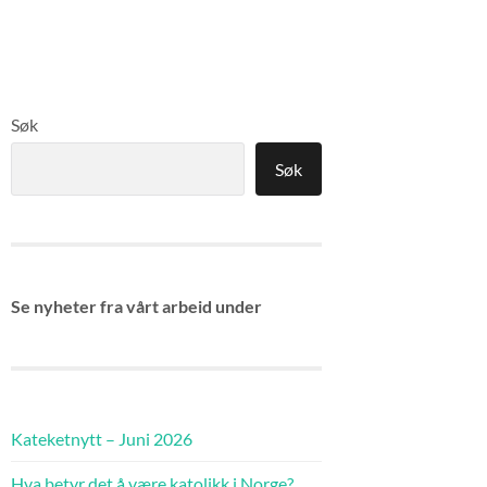
Søk
Søk
Se nyheter fra vårt arbeid under
Kateketnytt – Juni 2026
Hva betyr det å være katolikk i Norge?