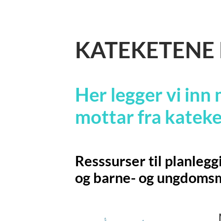
KATEKETENE 
Her legger vi inn
mottar fra kateke
Resssurser til planlegg
og barne- og ungdoms