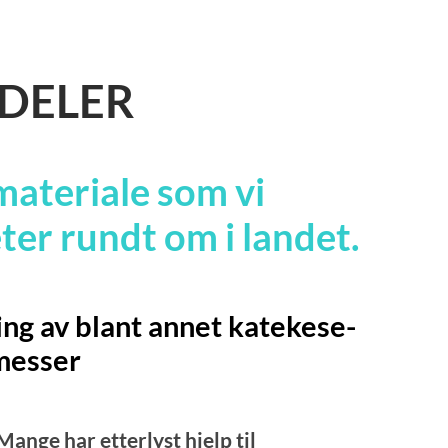
DELER
 materiale som vi
ter rundt om i landet.
ing av blant annet katekese-
messer
Mange har etterlyst hjelp til