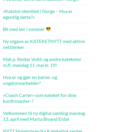
«Katolsk identitet i Norge – Hva er
egentlig dette?»
Bli med leir i sommer
Ny utgave av KATEKETNYTT med aktive
nettlenker
Møt p. Reidar Voith og andre kateketer
m.fl. mandag 11. mai kl. 19!
Hva er og gjør en barne- og
ungdomsarbeider?
«Coach Carter» som kateket for dine
konfirmanter-?
Velkommen til ny digital samling mandag
13. april med Marta Bivand Erdal
NYTT Nyhetsbrev fra Kateketisk senter