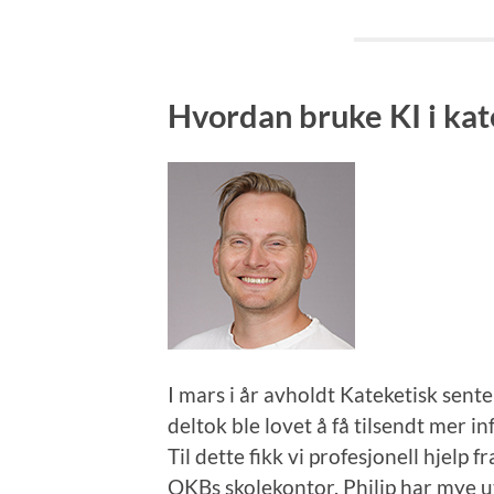
Hvordan bruke KI i ka
I mars i år avholdt Kateketisk sent
deltok ble lovet å få tilsendt mer i
Til dette fikk vi profesjonell hjelp 
OKBs skolekontor. Philip har mye u