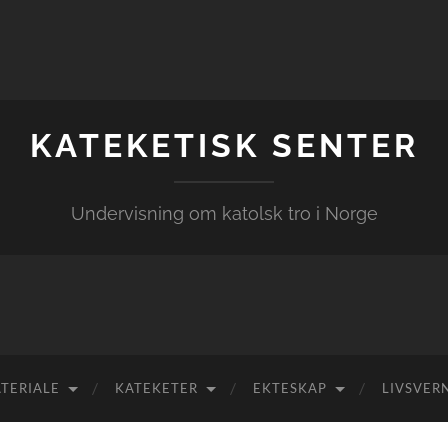
KATEKETISK SENTER
Undervisning om katolsk tro i Norge
TERIALE
KATEKETER
EKTESKAP
LIVSVER