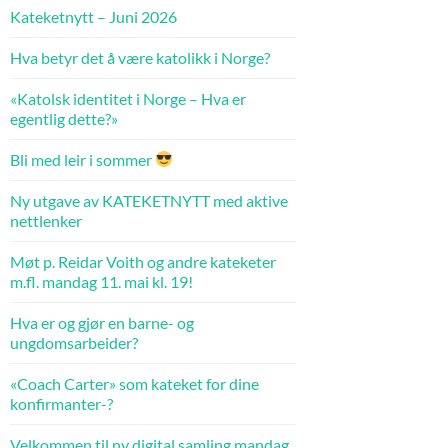
Kateketnytt – Juni 2026
Hva betyr det å være katolikk i Norge?
«Katolsk identitet i Norge – Hva er
egentlig dette?»
Bli med leir i sommer
Ny utgave av KATEKETNYTT med aktive
nettlenker
Møt p. Reidar Voith og andre kateketer
m.fl. mandag 11. mai kl. 19!
Hva er og gjør en barne- og
ungdomsarbeider?
«Coach Carter» som kateket for dine
konfirmanter-?
Velkommen til ny digital samling mandag