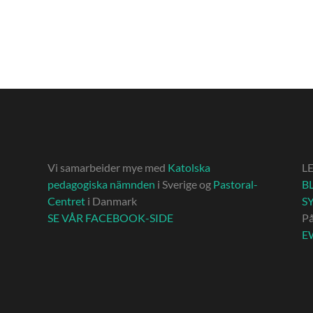
Vi samarbeider mye med
Katolska
L
pedagogiska nämnden
i Sverige og
Pastoral-
BL
Centret
i Danmark
S
SE VÅR FACEBOOK-SIDE
P
E