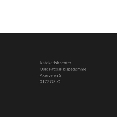
Kateketisk senter
Oslo katolsk bispedømme
Akerveien 5
0177 OSLO