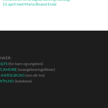
13. april med Marta Bivand Erdal
ENKER:
ILYS
(for barn og ungdom)
YCAMORE
(evangeliseringsfilmer)
å
KATOLSK.NO
(om vår tro)
WTN.NO
(katekese)