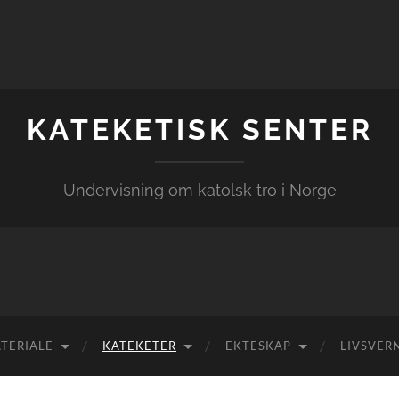
KATEKETISK SENTER
Undervisning om katolsk tro i Norge
TERIALE
KATEKETER
EKTESKAP
LIVSVER