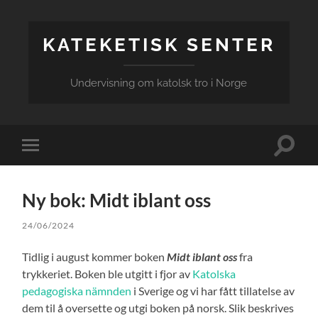
KATEKETISK SENTER
Undervisning om katolsk tro i Norge
Veksle
Veksle
søkefel
mobilmeny
Ny bok: Midt iblant oss
24/06/2024
Tidlig i august kommer boken
Midt iblant oss
fra
trykkeriet. Boken ble utgitt i fjor av
Katolska
pedagogiska nämnden
i Sverige og vi har fått tillatelse av
dem til å oversette og utgi boken på norsk. Slik beskrives