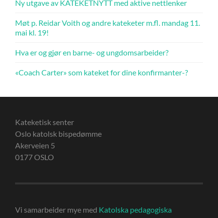
Ny utgave av KATEKETNYTT med aktive nettlenker
Møt p. Reidar Voith og andre kateketer m.fl. mandag 11.
mai kl. 19!
Hva er og gjør en barne- og ungdomsarbeider?
«Coach Carter» som kateket for dine konfirmanter-?
Kateketisk senter
Oslo katolsk bispedømme
Akerveien 5
0177 OSLO
Vi samarbeider mye med
Katolska pedagogiska