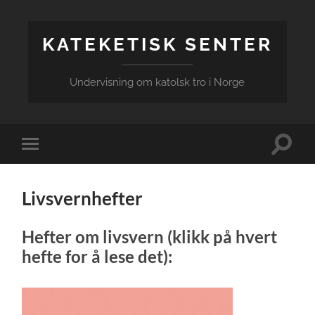
KATEKETISK SENTER
Undervisning om katolsk tro i Norge
Veksle
Veksle
søkefel
mobilmeny
Livsvernhefter
Hefter om livsvern (klikk på hvert
hefte for å lese det):