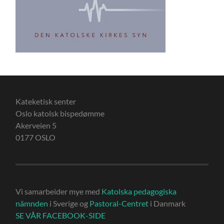
Kateketisk senter
Oslo katolsk bispedømme
Akerveien 5
0177 OSLO
Vi samarbeider mye med
Katolska pedagogiska
nämnden
i Sverige og
Pastoral-Centret
i Danmark
SE VÅR FACEBOOK-SIDE