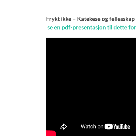
Frykt ikke – Katekese og fellesskap
se en pdf-presentasjon til dette f