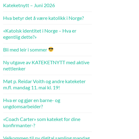
Kateketnytt – Juni 2026
Hva betyr det å være katolikk i Norge?
«Katolsk identitet i Norge – Hva er
egentlig dette?»
Bli med leir i sommer
Ny utgave av KATEKETNYTT med aktive
nettlenker
Møt p. Reidar Voith og andre kateketer
m.fl. mandag 11. mai kl. 19!
Hva er og gjør en barne- og
ungdomsarbeider?
«Coach Carter» som kateket for dine
konfirmanter-?
Velkommen til ny digital samling mandag