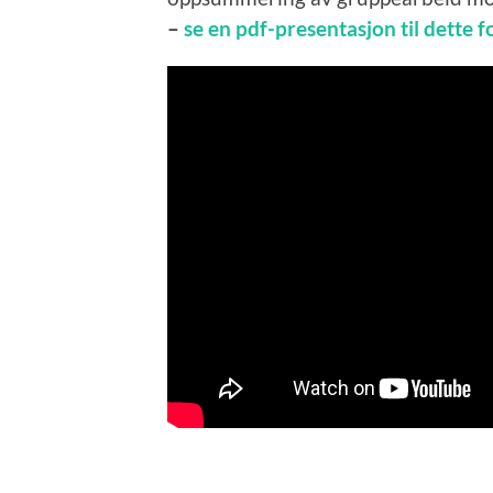
–
se en pdf-presentasjon til dette 