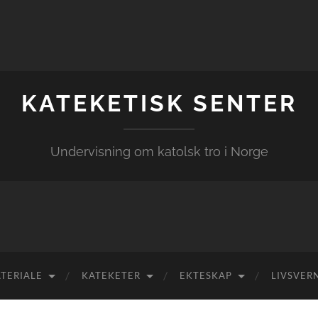
KATEKETISK SENTER
Undervisning om katolsk tro i Norge
TERIALE
KATEKETER
EKTESKAP
LIVSVER