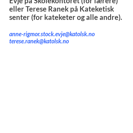
Evje på Skolekontoret (for lærere)
eller Terese Ranek på Kateketisk
senter (for kateketer og alle andre).
anne-rigmor.stock.evje@katolsk.no
terese.ranek@katolsk.no