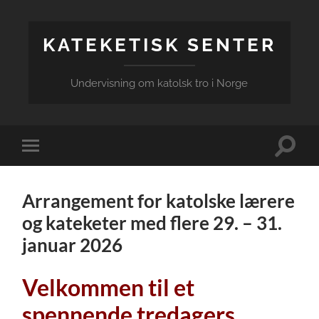
KATEKETISK SENTER
Undervisning om katolsk tro i Norge
Veksle
Veksle
søkefel
mobilmeny
Arrangement for katolske lærere
og kateketer med flere 29. – 31.
januar 2026
Velkommen til et
spennende tredagers