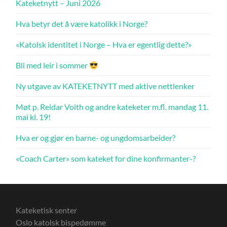
Kateketnytt – Juni 2026
Hva betyr det å være katolikk i Norge?
«Katolsk identitet i Norge – Hva er egentlig dette?»
Bli med leir i sommer
Ny utgave av KATEKETNYTT med aktive nettlenker
Møt p. Reidar Voith og andre kateketer m.fl. mandag 11.
mai kl. 19!
Hva er og gjør en barne- og ungdomsarbeider?
«Coach Carter» som kateket for dine konfirmanter-?
Kateketisk senter
Oslo katolsk bispedømme