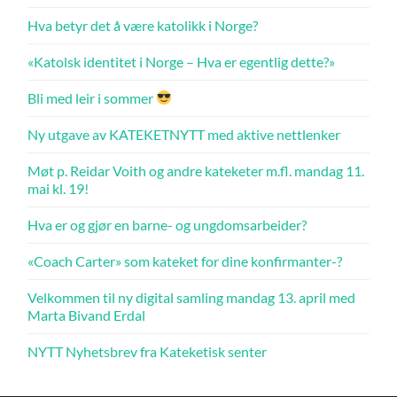
Hva betyr det å være katolikk i Norge?
«Katolsk identitet i Norge – Hva er egentlig dette?»
Bli med leir i sommer
Ny utgave av KATEKETNYTT med aktive nettlenker
Møt p. Reidar Voith og andre kateketer m.fl. mandag 11.
mai kl. 19!
Hva er og gjør en barne- og ungdomsarbeider?
«Coach Carter» som kateket for dine konfirmanter-?
Velkommen til ny digital samling mandag 13. april med
Marta Bivand Erdal
NYTT Nyhetsbrev fra Kateketisk senter