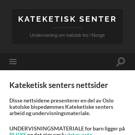
KATEKETISK SENTER
Undervisning om katolsk tro i Norge
Veksle
Veksle
søkefel
mobilmeny
Kateketisk senters nettsider
Disse nettsidene presenterer en del av Oslo
katolske bispedømmes Kateketiske senters
arbeid og undervisningsmateriale.
UNDERVISNINGSMATERIALE for barn ligger på
BLILYS
og det gjør også
vårt nyeste