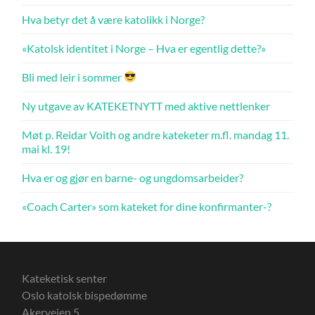
Hva betyr det å være katolikk i Norge?
«Katolsk identitet i Norge – Hva er egentlig dette?»
Bli med leir i sommer
Ny utgave av KATEKETNYTT med aktive nettlenker
Møt p. Reidar Voith og andre kateketer m.fl. mandag 11.
mai kl. 19!
Hva er og gjør en barne- og ungdomsarbeider?
«Coach Carter» som kateket for dine konfirmanter-?
Kateketisk senter
Oslo katolsk bispedømme
Akerveien 5