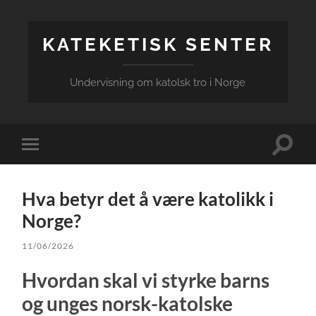
KATEKETISK SENTER
Undervisning om katolsk tro i Norge
Veksle
Veksle
søkefel
mobilmeny
Hva betyr det å være katolikk i
Norge?
11/06/2026
Hvordan skal vi styrke barns
og unges norsk-katolske