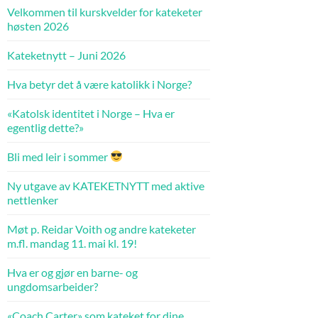
Velkommen til kurskvelder for kateketer
høsten 2026
Kateketnytt – Juni 2026
Hva betyr det å være katolikk i Norge?
«Katolsk identitet i Norge – Hva er
egentlig dette?»
Bli med leir i sommer
Ny utgave av KATEKETNYTT med aktive
nettlenker
Møt p. Reidar Voith og andre kateketer
m.fl. mandag 11. mai kl. 19!
Hva er og gjør en barne- og
ungdomsarbeider?
«Coach Carter» som kateket for dine