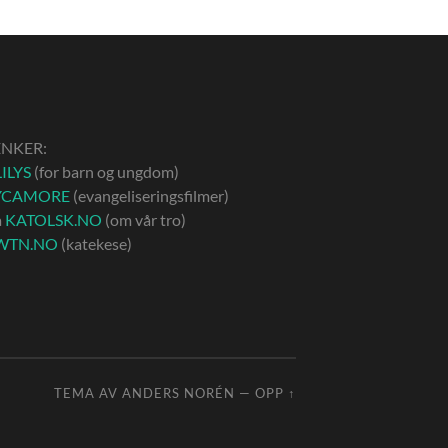
ENKER:
ILYS
(for barn og ungdom)
YCAMORE
(evangeliseringsfilmer)
å
KATOLSK.NO
(om vår tro)
WTN.NO
(katekese)
TEMA AV
ANDERS NORÉN
—
OPP ↑