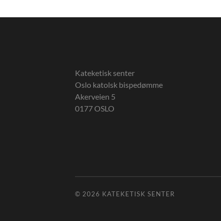
Kateketisk senter
Oslo katolsk bispedømme
Akerveien 5
0177 OSLO
© 2026
KATEKETISK SENTER