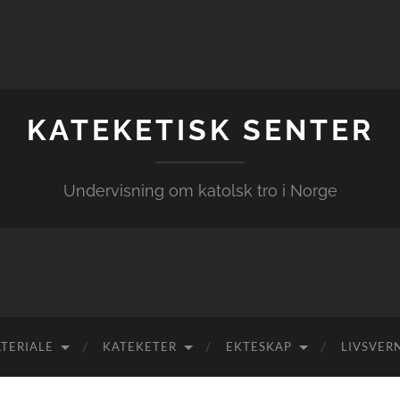
KATEKETISK SENTER
Undervisning om katolsk tro i Norge
TERIALE
KATEKETER
EKTESKAP
LIVSVER