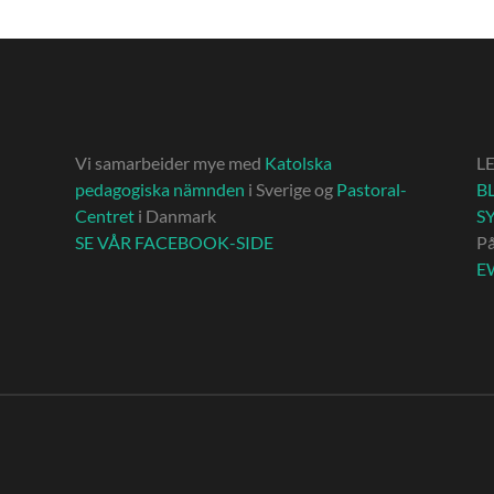
Vi samarbeider mye med
Katolska
L
pedagogiska nämnden
i Sverige og
Pastoral-
BL
Centret
i Danmark
S
SE VÅR FACEBOOK-SIDE
P
E