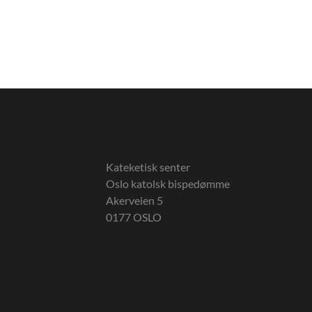
Kateketisk senter
Oslo katolsk bispedømme
Akerveien 5
0177 OSLO