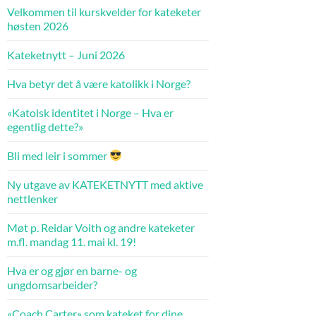
Velkommen til kurskvelder for kateketer
høsten 2026
Kateketnytt – Juni 2026
Hva betyr det å være katolikk i Norge?
«Katolsk identitet i Norge – Hva er
egentlig dette?»
Bli med leir i sommer
Ny utgave av KATEKETNYTT med aktive
nettlenker
Møt p. Reidar Voith og andre kateketer
m.fl. mandag 11. mai kl. 19!
Hva er og gjør en barne- og
ungdomsarbeider?
«Coach Carter» som kateket for dine