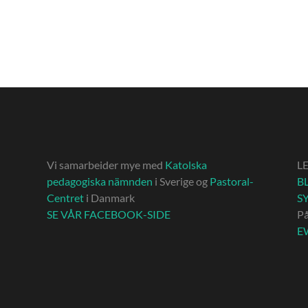
Vi samarbeider mye med
Katolska
L
pedagogiska nämnden
i Sverige og
Pastoral-
BL
Centret
i Danmark
S
SE VÅR FACEBOOK-SIDE
P
E