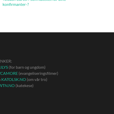
konfirmanter-?
ENKER:
ILYS
(for barn og ungdom)
YCAMORE
(evangeliseringsfilmer)
å
KATOLSK.NO
(om vår tro)
WTN.NO
(katekese)