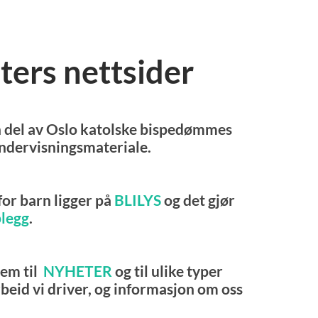
ters nettsider
n del av Oslo katolske bispedømmes
undervisningsmateriale.
 barn ligger på
BLILYS
og det gjør
plegg
.
rem til
NYHETER
og til ulike typer
beid vi driver, og informasjon om oss