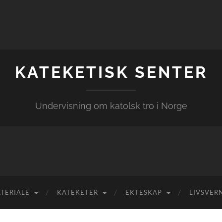
KATEKETISK SENTER
Undervisning om katolsk tro i Norge
TERIALE
KATEKETER
EKTESKAP
LIVSVER