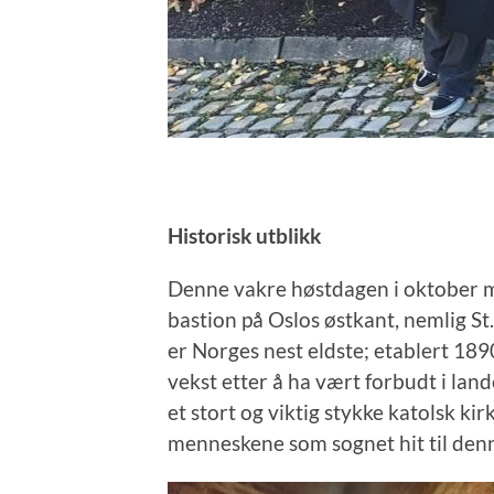
Historisk utblikk
Denne vakre høstdagen i oktober mø
bastion på Oslos østkant, nemlig S
er Norges nest eldste; etablert 1890
vekst etter å ha vært forbudt i lan
et stort og viktig stykke katolsk k
menneskene som sognet hit til den