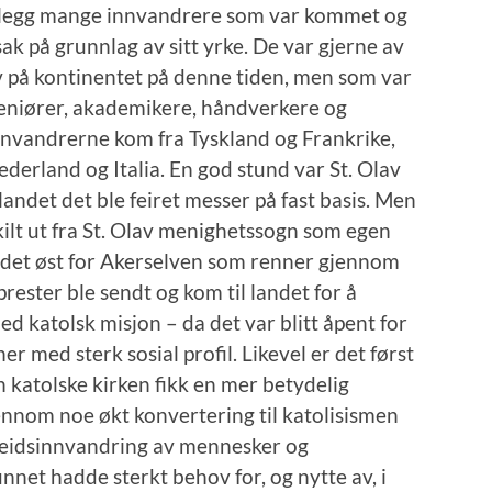
 tillegg mange innvandrere som var kommet og
sak på grunnlag av sitt yrke. De var gjerne av
v på kontinentet på denne tiden, men som var
geniører, akademikere, håndverkere og
nnvandrerne kom fra Tyskland og Frankrike,
derland og Italia. En god stund var St. Olav
landet det ble feiret messer på fast basis. Men
skilt ut fra St. Olav menighetssogn som egen
det øst for Akerselven som renner gjennom
rester ble sendt og kom til landet for å
med katolsk misjon – da det var blitt åpent for
r med sterk sosial profil. Likevel er det først
n katolske kirken fikk en mer betydelig
ennom noe økt konvertering til katolisismen
beidsinnvandring av mennesker og
net hadde sterkt behov for, og nytte av, i