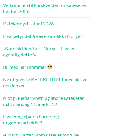
Velkommen til kurskvelder for kateketer
høsten 2026
Kateketnytt – Juni 2026
Hva betyr det å være katolikk i Norge?
«Katolsk identitet i Norge – Hva er
egentlig dette?»
Bli med leir i sommer
Ny utgave av KATEKETNYTT med aktive
nettlenker
Møt p. Reidar Voith og andre kateketer
m.fl. mandag 11. mai kl. 19!
Hva er og gjør en barne- og
ungdomsarbeider?
«Coach Carter» som kateket for dine