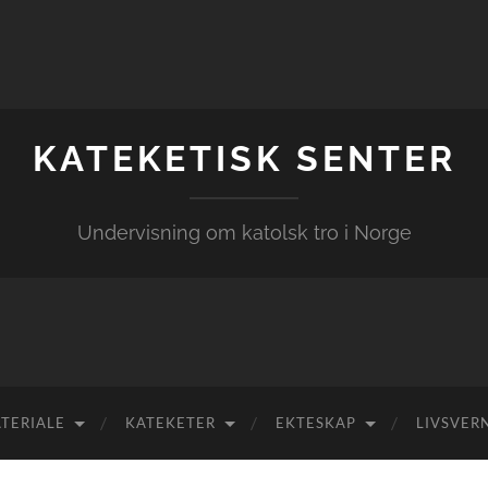
KATEKETISK SENTER
Undervisning om katolsk tro i Norge
TERIALE
KATEKETER
EKTESKAP
LIVSVER