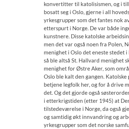
konvertitter til katolisismen, og i
bosatt seg i Oslo, gjerne i all hoved
yrkesgrupper som det fantes nok a
etterspurt i Norge. De var både in
kunstnere. Disse katolske arbeidsi
men det var også noen fra Polen, Ne
menighet i Oslo det eneste stedet i 
så ble altså St. Hallvard menighet 
menighet for Østre Aker, som områ
Oslo ble kalt den gangen. Katolske p
betjene legfolk her, og for å drive 
det. Og det gjorde også søsterordene
i etterkrigstiden (etter 1945) at De
tilstedeværelse i Norge, da også gj
og samtidig økt innvandring og ar
yrkesgrupper som det norske samfun