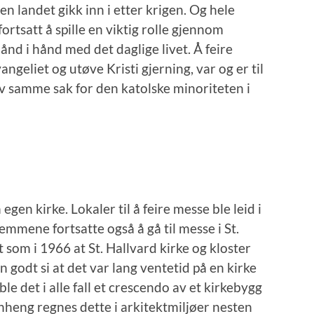
n landet gikk inn i etter krigen. Og hele
ortsatt å spille en viktig rolle gjennom
ånd i hånd med det daglige livet. Å feire
ngeliet og utøve Kristi gjerning, var og er til
av samme sak for den katolske minoriteten i
en kirke. Lokaler til å feire messe ble leid i
mmene fortsatte også å gå til messe i St.
 som i 1966 at St. Hallvard kirke og kloster
n godt si at det var lang ventetid på en kirke
le det i alle fall et crescendo av et kirkebygg
enheng regnes dette i arkitektmiljøer nesten