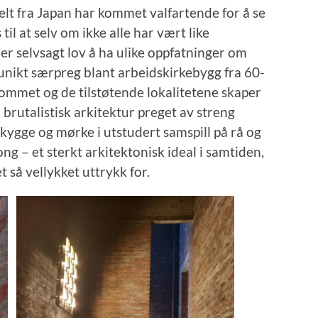
lt fra Japan har kommet valfartende for å se
til at selv om ikke alle har vært like
 er selvsagt lov å ha ulike oppfatninger om
t unikt særpreg blant arbeidskirkebygg fra 60-
rommet og de tilstøtende lokalitetene skaper
brutalistisk arkitektur preget av streng
kygge og mørke i utstudert samspill på rå og
ong – et sterkt arkitektonisk ideal i samtiden,
et så vellykket uttrykk for.