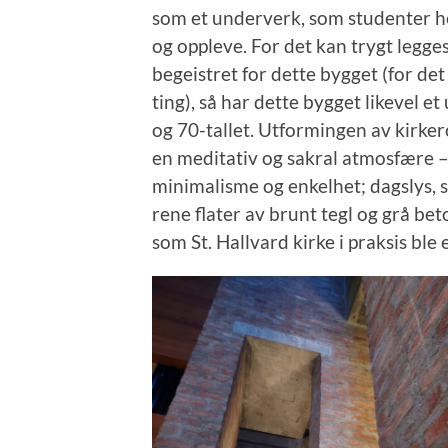
som et underverk, som studenter he
og oppleve. For det kan trygt legges 
begeistret for dette bygget (for det
ting), så har dette bygget likevel e
og 70-tallet. Utformingen av kirke
en meditativ og sakral atmosfære – 
minimalisme og enkelhet; dagslys, s
rene flater av brunt tegl og grå bet
som St. Hallvard kirke i praksis ble 