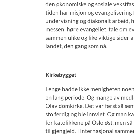
den økonomiske og sosiale vekstfase
tiden har misjon og evangelisering f
undervisning og diakonalt arbeid, h
messen, høre evangeliet, tale om eva
sammen ulike og like viktige sider 
landet, den gang som nå.
Kirkebygget
Lenge hadde ikke menigheten noen eg
en lang periode. Og mange av medle
Olav domkirke. Det var først så sent
sto ferdig og ble innviet. Og man ka
for katolikkene på Oslo øst, men så b
til gjengjeld. I internasjonal samm